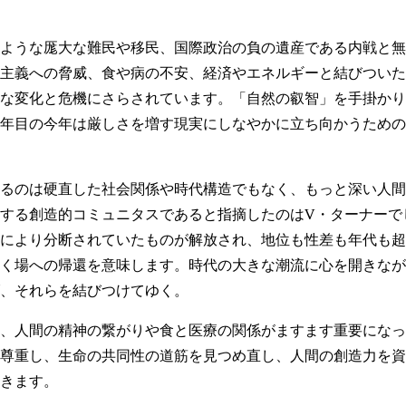
ような厖大な難民や移民、国際政治の負の遺産である内戦と無
主義への脅威、食や病の不安、経済やエネルギーと結びついた環境の
な変化と危機にさらされています。「自然の叡智」を手掛かり
0年目の今年は厳しさを増す現実にしなやかに立ち向かうため
るのは硬直した社会関係や時代構造でもなく、もっと深い人間
する創造的コミュニタスであると指摘したのはV・ターナーで
により分断されていたものが解放され、地位も性差も年代も超
く場への帰還を意味します。時代の大きな潮流に心を開きなが
、それらを結びつけてゆく。
7は、人間の精神の繋がりや食と医療の関係がますます重要にな
尊重し、生命の共同性の道筋を見つめ直し、人間の創造力を資
きます。