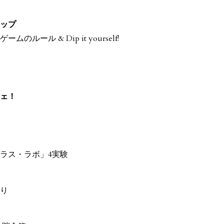
ップ
ルール & Dip it yourself!
ェ！
ラス・ラボ」4実験
り