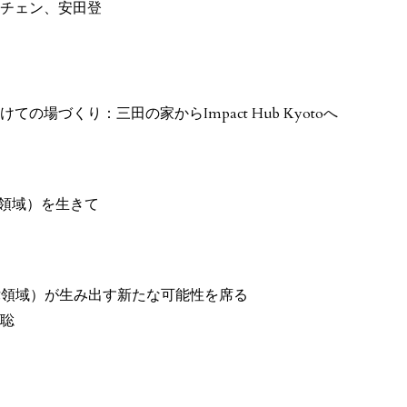
チェン、安田登
の場づくり：三田の家からImpact Hub Kyotoへ
自律領域）を生きて
的自律領域）が生み出す新たな可能性を席る
聡