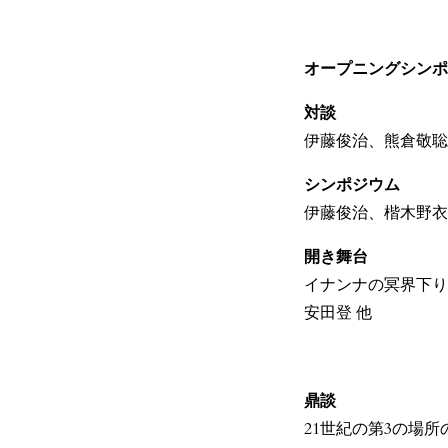
オープニングシンポ
対談
伊藤俊治、熊倉敬聡
シンポジウム
伊藤俊治、楷木野衣
開き舞台
イナンナの冥界下り
安田登 他
鼎談
21世紀の第3の場所