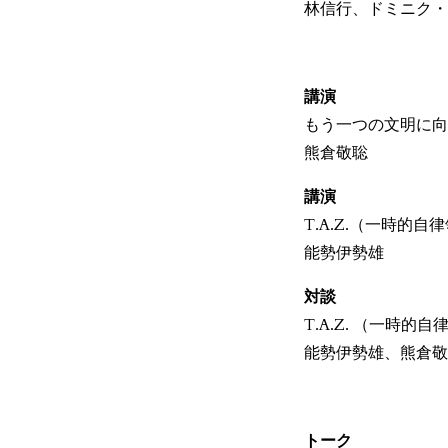
林信行、ドミニク・
講演
もう一つの文明に向けて
熊倉敬聡
講演
T.A.Z.（一時的
能勢伊勢雄
対談
T.A.Z. （一時
能勢伊勢雄、熊倉敬
トーク