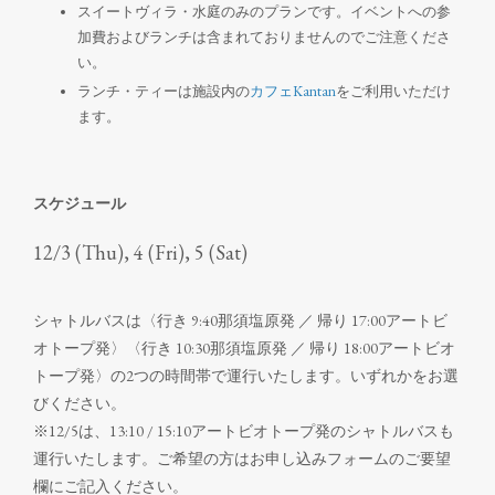
スイートヴィラ・水庭のみのプランです。イベントへの参
加費およびランチは含まれておりませんのでご注意くださ
い。
ランチ・ティーは施設内の
カフェKantan
をご利用いただけ
ます。
スケジュール
12
/3
(Thu), 4 (Fri), 5 (Sat)
シャトルバスは〈行き 9:40那須塩原発 ／ 帰り 17:00アートビ
オトープ発〉〈行き 10:30那須塩原発 ／ 帰り 18:00アートビオ
トープ発〉の2つの時間帯で運行いたします。いずれかをお選
びください。
※12/5は、13:10 / 15:10アートビオトープ発のシャトルバスも
運行いたします。ご希望の方はお申し込みフォームのご要望
欄にご記入ください。