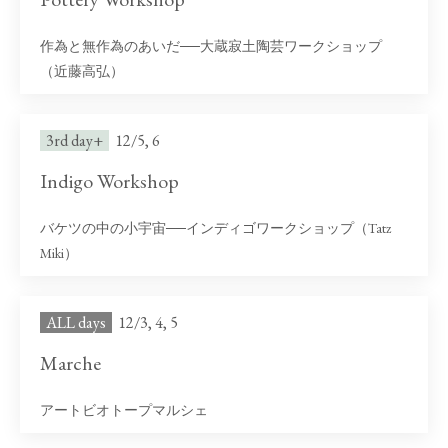
作為と無作為のあいだ──大蔵寂土陶芸ワークショップ
（近藤高弘）
3rd day+
12/5, 6
Indigo Workshop
バケツの中の小宇宙──インディゴワークショップ（Tatz
Miki）
ALL days
12/3, 4, 5
Marche
アートビオトープマルシェ