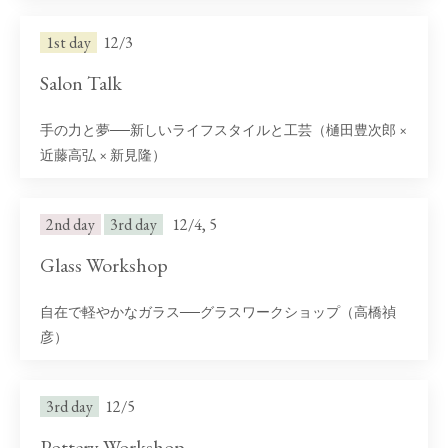
1st day
12/3
Salon Talk
手の力と夢──新しいライフスタイルと工芸（樋田豊次郎 ×
近藤高弘 × 新見隆）
2nd day
3rd day
12/4, 5
Glass Workshop
自在で軽やかなガラス──グラスワークショップ（高橋禎
彦）
3rd day
12/5
Pottery Workshop