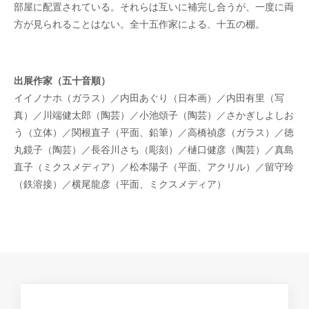
部屋に配置されている。それらは互いに補完し合うが、一度に両
方が見られることはない。全十五作家による、十五の棚。
出展作家（五十音順）
イイノナホ（ガラス）／内田あぐり（日本画）／内田有里（写
真）／川端健太郎（陶芸）／小池頌子（陶芸）／さかぎしよしお
う（立体）／関根直子（平面、鉛筆）／高橋禎彦（ガラス）／徳
丸鏡子（陶芸）／長谷川さち（彫刻）／樋口健彦（陶芸）／真島
直子（ミクスメディア）／松本陽子（平面、アクリル）／留守玲
（鉄溶接）／横尾龍彦（平面、ミクスメディア）